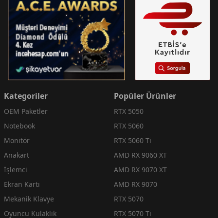
Kategoriler
Popüler Ürünler
OEM Paketler
RTX 5050
Notebook
RTX 5060
Monitör
RTX 5060 Ti
Anakart
AMD RX 9060 XT
İşlemci
AMD RX 9070 XT
Ekran Kartı
AMD RX 9070
Mekanik Klavye
RTX 5070
Oyuncu Kulaklık
RTX 5070 Ti