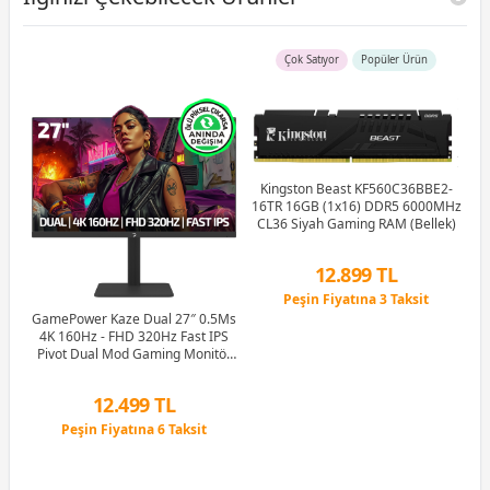
Çok Satıyor
Popüler Ürün
Kingston Beast KF560C36BBE2-
16TR 16GB (1x16) DDR5 6000MHz
G
CL36 Siyah Gaming RAM (Bellek)
M
12.899 TL
Peşin Fiyatına 3 Taksit
Hz
12 Ay x 1.517 TL taksitle
GamePower Kaze Dual 27″ 0.5Ms
ker
Peşin Fiyatına 3 Taksit
4K 160Hz - FHD 320Hz Fast IPS
e
Pivot Dual Mod Gaming Monitör
(Ölü Pikselde Anında Değişim)
12.499 TL
Peşin Fiyatına 6 Taksit
12 Ay x 1.470 TL taksitle
Peşin Fiyatına 6 Taksit