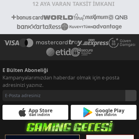
12 AYA VARAN TAKSİT İMKANI
Güven
Damgası
E Bülten Aboneliği
Kampanyalarımızdan haberdar olmak için e-posta
adresinizi yazınız.
App Store
Google Play
'dan indirin
'den indirin