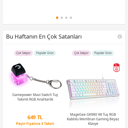
Bu Haftanın En Çok Satanları
Çok Satıyor
Popüler Ürün
Çok Satıyor
Popüler Ürün
R5
u)
)
Gamepower Mavi Switch Tuş
Takımlı RGB Anahtarlık
Li
MageGee GK980 98 Tuş RGB
649 TL
Kablolu Membran Gaming Beyaz
Peşin Fiyatına 3 Taksit
Klavye