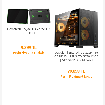
Hometech Gtx Jaculus V2 256 GB
10,1″ Tablet
9.399 TL
AO
Peşin Fiyatına 3 Taksit
Obsidian | Intel Ultra 5 225F | 16
2GB
Fas
6 Ay x 1.802 TL taksitle
GB DDR5 | ASUS RTX 5070 12 GB
Peşin Fiyatına 3 Taksit
| 512 GB SSD OEM Paket
70.899 TL
Peşin Fiyatına 6 Taksit
12 Ay x 8.340 TL taksitle
Peşin Fiyatına 6 Taksit