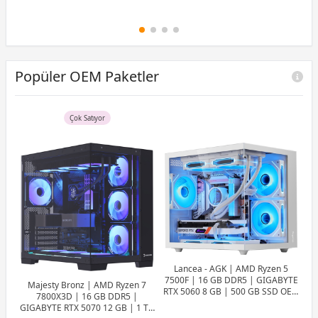
Popüler OEM Paketler
Çok Satıyor
Lancea - AGK | AMD Ryzen 5
7500F | 16 GB DDR5 | GIGABYTE
Majesty Bronz | AMD Ryzen 7
RTX 5060 8 GB | 500 GB SSD OEM
7800X3D | 16 GB DDR5 |
Paket
GIGABYTE RTX 5070 12 GB | 1 TB
7