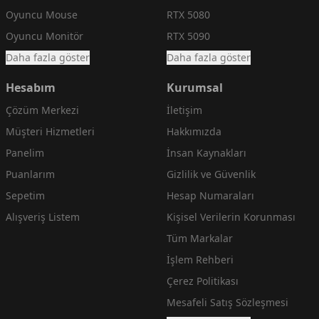
Oyuncu Mouse
RTX 5080
Oyuncu Monitör
RTX 5090
Daha fazla göster
Daha fazla göster
Hesabım
Kurumsal
Çözüm Merkezi
İletişim
Müşteri Hizmetleri
Hakkımızda
Panelim
İnsan Kaynakları
Puanlarım
Gizlilik ve Güvenlik
Sepetim
Hesap Numaraları
Alışveriş Listem
Kişisel Verilerin Korunması
Tüm Markalar
İşlem Rehberi
Çerez Politikası
Mesafeli Satış Sözleşmesi