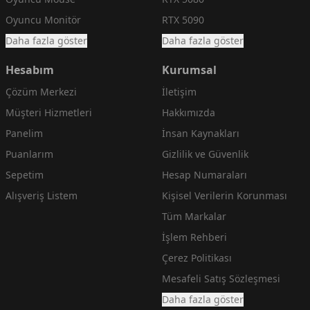
Oyuncu Monitör
RTX 5090
Daha fazla göster
Daha fazla göster
Hesabım
Kurumsal
Çözüm Merkezi
İletişim
Müşteri Hizmetleri
Hakkımızda
Panelim
İnsan Kaynakları
Puanlarım
Gizlilik ve Güvenlik
Sepetim
Hesap Numaraları
Alışveriş Listem
Kişisel Verilerin Korunması
Tüm Markalar
İşlem Rehberi
Çerez Politikası
Mesafeli Satış Sözleşmesi
Daha fazla göster