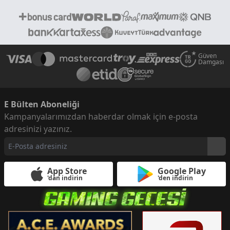
Güven
Damgası
E Bülten Aboneliği
Kampanyalarımızdan haberdar olmak için e-posta
adresinizi yazınız.
App Store
Google Play
'dan indirin
'den indirin