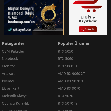
Kategoriler
Popüler Ürünler
OEM Paketler
RTX 5050
Notebook
RTX 5060
Monitör
RTX 5060 Ti
Anakart
AMD RX 9060 XT
İşlemci
AMD RX 9070 XT
Ekran Kartı
AMD RX 9070
Mekanik Klavye
RTX 5070
Oyuncu Kulaklık
RTX 5070 Ti
Oyuncu Mouse
RTX 5080